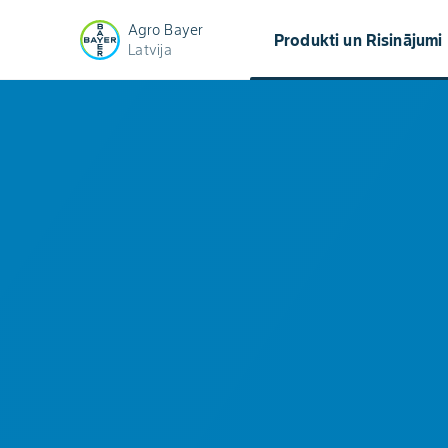
Agro Bayer
keyb
Produkti un Risinājumi
Latvija