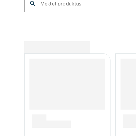
search
Meklēt produktus