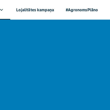
oard_arrow_down
Lojalitātes kampaņa
#AgronomsPlāno