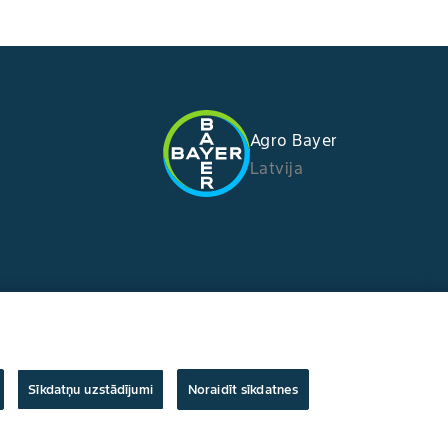
Agro Bayer
Latvija
Sīkdatņu uzstādījumi
Noraidīt sīkdatnes
Autortiesības © Bayer Crop Science 2024