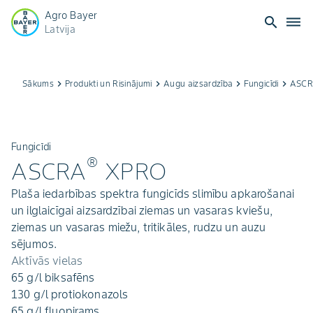
Agro Bayer
search
dehaze
Latvija
Sākums
keyboard_arrow_right
Produkti un Risinājumi
keyboard_arrow_right
Augu aizsardzība
keyboard_arrow_right
Fungicīdi
keyboard_arrow_right
ASCR
Fungicīdi
®
ASCRA
XPRO
Plaša iedarbības spektra fungicīds slimību apkarošanai
un ilglaicīgai aizsardzībai ziemas un vasaras kviešu,
ziemas un vasaras miežu, tritikāles, rudzu un auzu
sējumos.
Aktīvās vielas
65 g/l biksafēns
130 g/l protiokonazols
65 g/l fluopirams