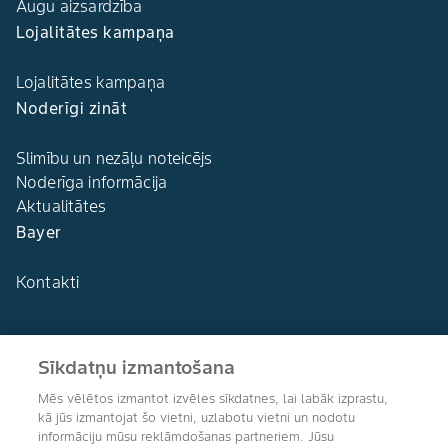
Augu aizsardzība
Lojalitātes kampaņa
Lojalitātes kampaņa
Noderīgi zināt
Slimību un nezāļu noteicējs
Noderīga informācija
Aktualitātes
Bayer
Kontakti
Sīkdatņu izmantošana
Agro Bayer
Mēs vēlētos izmantot izvēles sīkdatnes, lai labāk izprastu,
Latvija
kā jūs izmantojat šo vietni, uzlabotu vietni un nodotu
informāciju mūsu reklāmdošanas partneriem. Jūsu