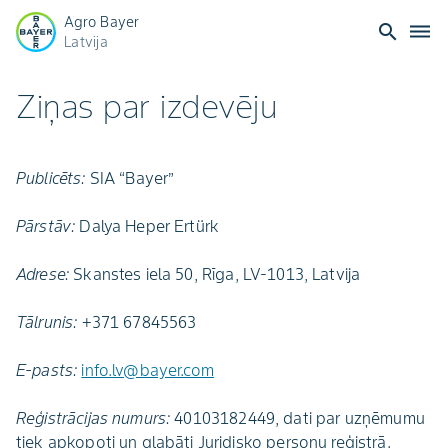
Agro Bayer
search
dehaze
Latvija
Ziņas par izdevēju
Publicēts:
SIA “Bayer”
Pārstāv:
Dalya Heper Ertürk
Adrese:
Skanstes iela 50, Rīga, LV-1013, Latvija
Tālrunis:
+371 67845563
E-pasts:
info.lv@bayer.com
Reģistrācijas numurs:
40103182449, dati par uzņēmumu
tiek apkopoti un glabāti Juridisko personu reģistrā.