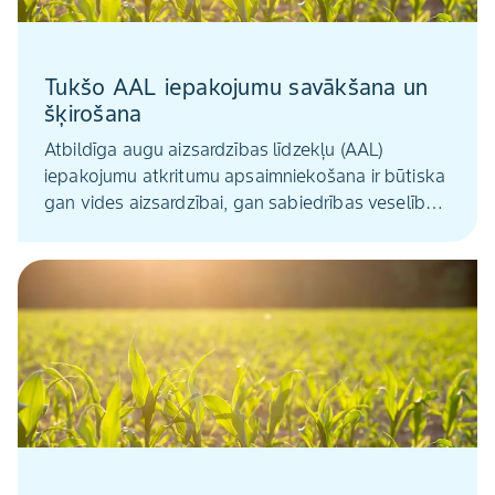
Tukšo AAL iepakojumu savākšana un
šķirošana
Atbildīga augu aizsardzības līdzekļu (AAL)
iepakojumu atkritumu apsaimniekošana ir būtiska
gan vides aizsardzībai, gan sabiedrības veselībai.
Pareiza tukšo AAL iepakojumu savākšana un
šķirošana samazina potenciālo piesārņojumu un
veicina ilgtspējīgu lauksaimniecības praksi.