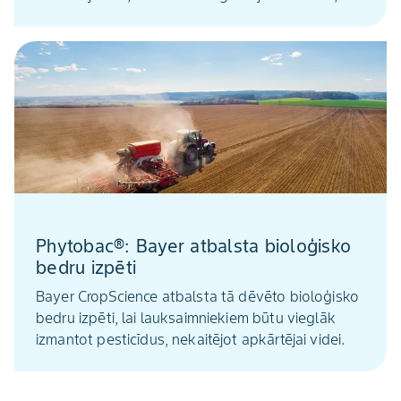
atbildīgi attiecoties pret vidi un sniedzot globālu
ieguldījumu veselīgas un humānas sabiedrības
uzturēšanā.
Phytobac®: Bayer atbalsta bioloģisko
bedru izpēti
Bayer CropScience atbalsta tā dēvēto bioloģisko
bedru izpēti, lai lauksaimniekiem būtu vieglāk
izmantot pesticīdus, nekaitējot apkārtējai videi.