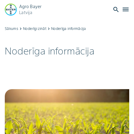
Agro Bayer
search
dehaze
Latvija
Noderīga
Sākums
keyboard_arrow_right
Noderīgi zināt
keyboard_arrow_right
Noderīga informācija
informācija
Noderīga informācija