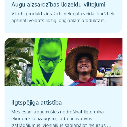
Augu aizsardzības līdzekļu viltojumi
Viltots produkts ir ražots nelegālā veidā, kurš tiek
apzināti veidots līdzīgi oriģinālam produktam.
Ilgtspējīga attīstība
Mēs esam apņēmušies nodrošināt ilgtermiņa
ekonomisko izaugsmi, radot inovatīvus
izstrādājumus, vienlaikus saglabājot resursus,