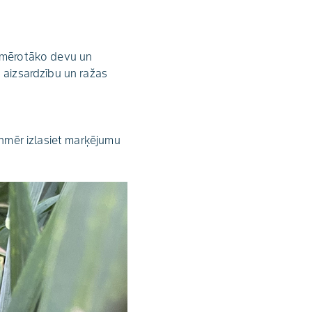
iemērotāko devu un
 aizsardzību un ražas
enmēr izlasiet marķējumu