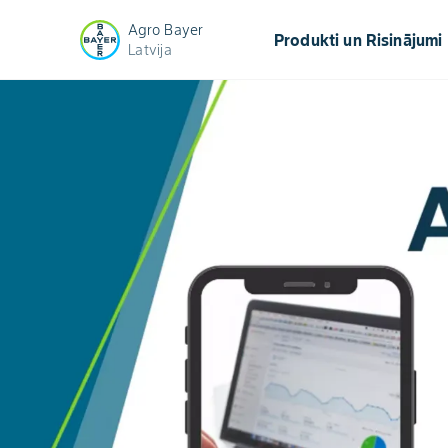
Agro Bayer
keyb
Produkti un Risinājumi
Latvija