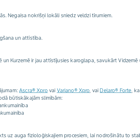
s. Negaisa nokrišņi lokāli sniedz veldzi tīrumiem.
gšana un attīstība.
un Kurzemē ir jau attīstījusies karoglapa, savukārt Vidzemē 
inājumam:
Ascra®️ Xpro
vai
Variano®️ Xpro
, vai
Delaro®️ Forte
, k
iodā būtiskākajām slimībām:
lankumainība
nkumainība
kts uz auga fizioloģiskajiem procesiem, lai nodrošinātu to stab