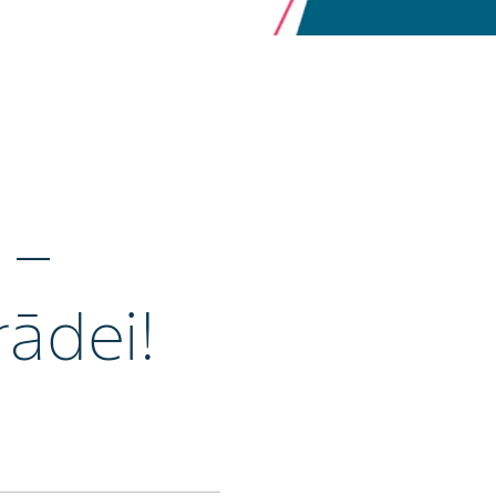
 –
rādei!