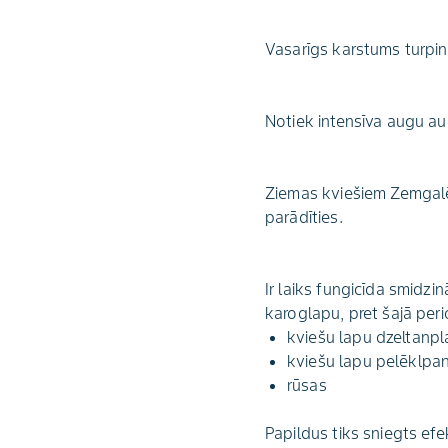
Vasarīgs karstums turpinā
Notiek intensīva augu au
Ziemas kviešiem Zemgalē 
parādīties.
Ir laiks fungicīda smidz
karoglapu, pret šajā per
kviešu lapu dzeltanp
kviešu lapu pelēklpa
rūsas
Papildus tiks sniegts efe