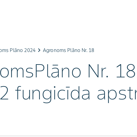
keyboard_arrow_right
oms Plāno 2024
Agronoms Plāno Nr. 18
omsPlāno Nr. 18
2 fungicīda apst