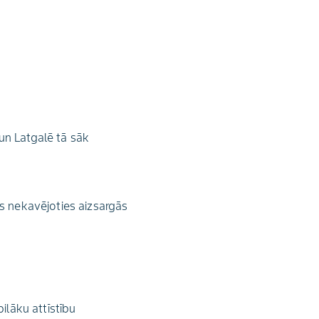
un Latgalē tā sāk
as nekavējoties aizsargās
ilāku attīstību