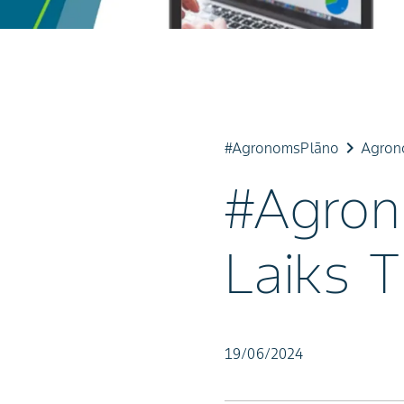
keyboard_arrow_right
#AgronomsPlāno
Agron
#Agron
Laiks T
19/06/2024