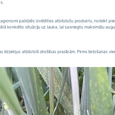
s.
 agronomi palīdzēs izvēlēties atbilstošu produktu, noteikt p
vērā konkrēto situāciju uz lauka, lai sasniegtu maksimālu augu
as līdzekļus atbilstoši drošības prasībām. Pirms lietošanas vi