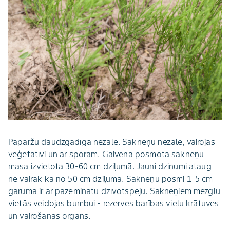
Paparžu daudzgadīgā nezāle. Sakneņu nezāle, vairojas
veģetatīvi un ar sporām. Galvenā posmotā sakneņu
masa izvietota 30-60 cm dziļumā. Jauni dzinumi ataug
ne vairāk kā no 50 cm dziļuma. Sakneņu posmi 1-5 cm
garumā ir ar pazeminātu dzīvotspēju. Sakneņiem mezglu
vietās veidojas bumbui - rezerves barības vielu krātuves
un vairošanās orgāns.