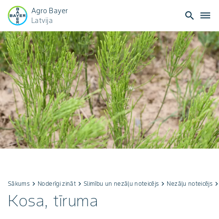
Agro Bayer
search
dehaze
Latvija
Sākums
keyboard_arrow_right
Noderīgi zināt
keyboard_arrow_right
Slimību un nezāļu noteicējs
keyboard_arrow_right
Nezāļu noteicējs
keyboard_arrow_r
Kosa, tīruma