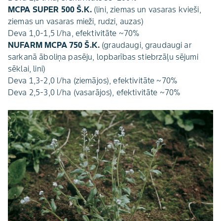
MCPA SUPER 500 Š.K.
(lini, ziemas un vasaras kvieši,
ziemas un vasaras mieži, rudzi, auzas)
Deva 1,0-1,5 l/ha, efektivitāte ~70%
NUFARM MCPA 750 Š.K.
(graudaugi, graudaugi ar
sarkanā āboliņa pasēju, lopbarības stiebrzāļu sējumi
sēklai, lini)
Deva 1,3-2,0 l/ha (ziemājos), efektivitāte ~70%
Deva 2,5-3,0 l/ha (vasarājos), efektivitāte ~70%