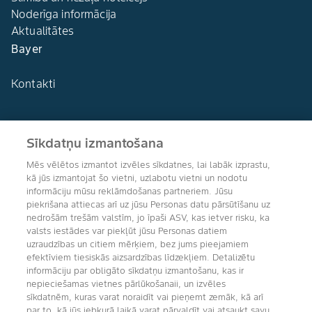
Noderīga informācija
Aktualitātes
Bayer
Kontakti
Sīkdatņu izmantošana
Agro Bayer
Mēs vēlētos izmantot izvēles sīkdatnes, lai labāk izprastu,
Latvija
kā jūs izmantojat šo vietni, uzlabotu vietni un nodotu
informāciju mūsu reklāmdošanas partneriem. Jūsu
piekrišana attiecas arī uz jūsu Personas datu pārsūtīšanu uz
nedrošām trešām valstīm, jo īpaši ASV, kas ietver risku, ka
valsts iestādes var piekļūt jūsu Personas datiem
Sekojiet mums
uzraudzības un citiem mērķiem, bez jums pieejamiem
efektīviem tiesiskās aizsardzības līdzekļiem. Detalizētu
informāciju par obligāto sīkdatņu izmantošanu, kas ir
nepieciešamas vietnes pārlūkošanaii, un izvēles
sīkdatnēm, kuras varat noraidīt vai pieņemt zemāk, kā arī
par to, kā jūs jebkurā laikā varat pārvaldīt vai atsaukt savu