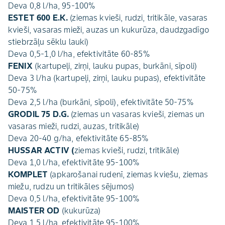
Deva 0,8 l/ha, 95-100%
ESTET 600 E.K.
(ziemas kvieši, rudzi, tritikāle, vasaras
kvieši, vasaras mieži, auzas un kukurūza, daudzgadīgo
stiebrzāļu sēklu lauki)
Deva 0,5-1,0 l/ha, efektivitāte 60-85%
FENIX
(kartupeļi, zirņi, lauku pupas, burkāni, sīpoli)
Deva 3 l/ha (kartupeļi, zirņi, lauku pupas), efektivitāte
50-75%
Deva 2,5 l/ha (burkāni, sīpoli), efektivitāte 50-75%
GRODIL 75 D.G.
(ziemas un vasaras kvieši, ziemas un
vasaras mieži, rudzi, auzas, tritikāle)
Deva 20-40 g/ha, efektivitāte 65-85%
HUSSAR ACTIV (
ziemas kvieši, rudzi, tritikāle)
Deva 1,0 l/ha, efektivitāte 95-100%
KOMPLET
(apkarošanai rudenī, ziemas kviešu, ziemas
miežu, rudzu un tritikāles sējumos)
Deva 0,5 l/ha, efektivitāte 95-100%
MAISTER OD
(kukurūza)
Deva 1,5 l/ha, efektivitāte 95-100%