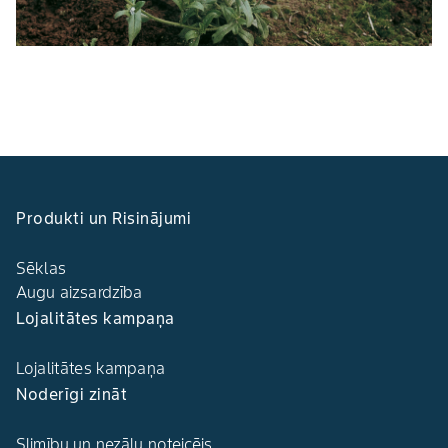
Produkti un Risinājumi
Sēklas
Augu aizsardzība
Lojalitātes kampaņa
Lojalitātes kampaņa
Noderīgi zināt
Slimību un nezāļu noteicējs