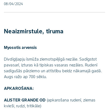
08/04/2024
Neaizmirstule, tīruma
Myosotis arvensis
Divdīgļlapju īsmūža ziemotspējīgā nezāle. Sadīgstot
pavasarī, izturas kā tipiskas vasaras nezāles. Rudenī
sadīgušās pārziemo un attīstību beidz nākamajā gadā.
Augs ražo ap 700 sēklu.
APKAROŠANA:
ALISTER GRANDE OD
(apkarošana rudenī, ziemas
kvieši, rudzi, tritikāle)