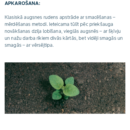
APKAROŠANA:
Klasiskā augsnes rudens apstrāde ar smacēšanas –
mērdēšanas metodi. Ieteicama tūlīt pēc priekšauga
novākšanas dziļa lobīšana, vieglās augsnēs – ar šķīvju
un nažu darba rīkiem divās kārtās, bet vidēji smagās un
smagās – ar vērsējtipa.