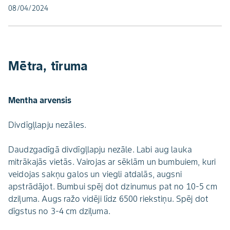
08/04/2024
Mētra, tīruma
Mentha arvensis
Divdīgļlapju nezāles.
Daudzgadīgā divdīgļlapju nezāle. Labi aug lauka
mitrākajās vietās. Vairojas ar sēklām un bumbuiem, kuri
veidojas sakņu galos un viegli atdalās, augsni
apstrādājot. Bumbui spēj dot dzinumus pat no 10-5 cm
dziļuma. Augs ražo vidēji līdz 6500 riekstiņu. Spēj dot
dīgstus no 3-4 cm dziļuma.