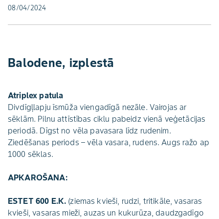
08/04/2024
Balodene, izplestā
Atriplex patula
Divdīgļlapju īsmūža viengadīgā nezāle. Vairojas ar
sēklām. Pilnu attīstības ciklu pabeidz vienā veģetācijas
periodā. Dīgst no vēla pavasara līdz rudenim.
Ziedēšanas periods – vēla vasara, rudens. Augs ražo ap
1000 sēklas.
APKAROŠANA:
ESTET 600 E.K.
(ziemas kvieši, rudzi, tritikāle, vasaras
kvieši, vasaras mieži, auzas un kukurūza, daudzgadīgo