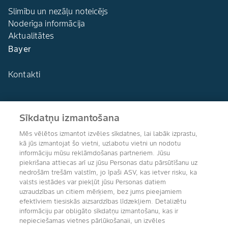
Slimību un nezāļu noteicējs
Noderīga informācija
Aktualitātes
Bayer
Kontakti
Sīkdatņu izmantošana
Agro Bayer
Mēs vēlētos izmantot izvēles sīkdatnes, lai labāk izprastu,
Latvija
kā jūs izmantojat šo vietni, uzlabotu vietni un nodotu
informāciju mūsu reklāmdošanas partneriem. Jūsu
piekrišana attiecas arī uz jūsu Personas datu pārsūtīšanu uz
nedrošām trešām valstīm, jo īpaši ASV, kas ietver risku, ka
valsts iestādes var piekļūt jūsu Personas datiem
Sekojiet mums
uzraudzības un citiem mērķiem, bez jums pieejamiem
efektīviem tiesiskās aizsardzības līdzekļiem. Detalizētu
informāciju par obligāto sīkdatņu izmantošanu, kas ir
nepieciešamas vietnes pārlūkošanaii, un izvēles