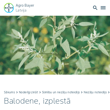
Agro Bayer
search
dehaze
Latvija
Sākums
keyboard_arrow_right
Noderīgi zināt
keyboard_arrow_right
Slimību un nezāļu noteicējs
keyboard_arrow_right
Nezāļu noteicējs
keyboard_arrow_r
Balodene, izplestā