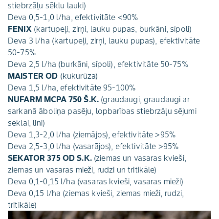
stiebrzāļu sēklu lauki)
Deva 0,5-1,0 l/ha, efektivitāte <90%
FENIX
(kartupeļi, zirņi, lauku pupas, burkāni, sīpoli)
Deva 3 l/ha (kartupeļi, zirņi, lauku pupas), efektivitāte
50-75%
Deva 2,5 l/ha (burkāni, sīpoli), efektivitāte 50-75%
MAISTER OD
(kukurūza)
Deva 1,5 l/ha, efektivitāte 95-100%
NUFARM MCPA 750 Š.K.
(graudaugi, graudaugi ar
sarkanā āboliņa pasēju, lopbarības stiebrzāļu sējumi
sēklai, lini)
Deva 1,3-2,0 l/ha (ziemājos), efektivitāte >95%
Deva 2,5-3,0 l/ha (vasarājos), efektivitāte >95%
SEKATOR 375 OD S.K.
(ziemas un vasaras kvieši,
ziemas un vasaras mieži, rudzi un tritikāle)
Deva 0,1-0,15 l/ha (vasaras kvieši, vasaras mieži)
Deva 0,15 l/ha (ziemas kvieši, ziemas mieži, rudzi,
tritikāle)