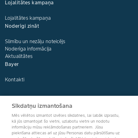
Lojalitātes kampaņa
Lojalitātes kampaņa
Noderīgi zināt
Slimību un nezāļu noteicējs
Noderīga informācija
Aktualitātes
Bayer
Kontakti
Sīkdatņu izmantošana
Agro Bayer
Mēs vēlētos izmantot izvēles sīkdatnes, lai labāk izprastu,
Latvija
kā jūs izmantojat šo vietni, uzlabotu vietni un nodotu
informāciju mūsu reklāmdošanas partneriem. Jūsu
piekrišana attiecas arī uz jūsu Personas datu pārsūtīšanu uz