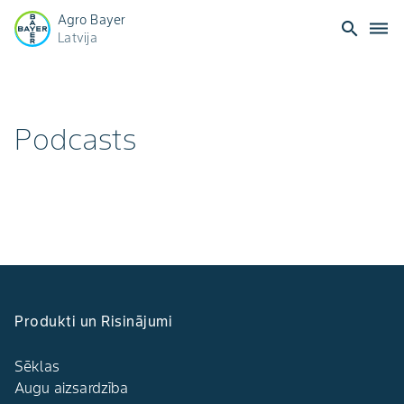
Agro Bayer
search
dehaze
Latvija
Podcasts
Produkti un Risinājumi
Sēklas
Augu aizsardzība