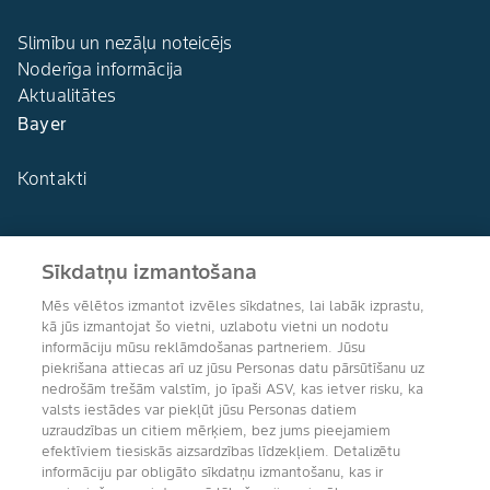
Slimību un nezāļu noteicējs
Noderīga informācija
Aktualitātes
Bayer
Kontakti
Sīkdatņu izmantošana
Agro Bayer
Mēs vēlētos izmantot izvēles sīkdatnes, lai labāk izprastu,
Latvija
kā jūs izmantojat šo vietni, uzlabotu vietni un nodotu
informāciju mūsu reklāmdošanas partneriem. Jūsu
piekrišana attiecas arī uz jūsu Personas datu pārsūtīšanu uz
nedrošām trešām valstīm, jo īpaši ASV, kas ietver risku, ka
valsts iestādes var piekļūt jūsu Personas datiem
Sekojiet mums
uzraudzības un citiem mērķiem, bez jums pieejamiem
efektīviem tiesiskās aizsardzības līdzekļiem. Detalizētu
informāciju par obligāto sīkdatņu izmantošanu, kas ir