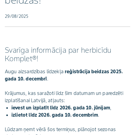
beidzas!
29/08/2025
Svarīga informācija par herbicīdu
Komplet®!
Augu aizsardzības līdzekļa
reģistrācija beidzas 2025.
gada 10. decembrī
.
Krājumus, kas saražoti līdz šim datumam un paredzēti
izplatīšanai Latvijā, atļauts:
ievest un izplatīt līdz 2026. gada 10. jūnijam
,
izlietot līdz 2026. gada 10. decembrim
.
Lūdzam ņemt vērā šos termiņus, plānojot sezonas