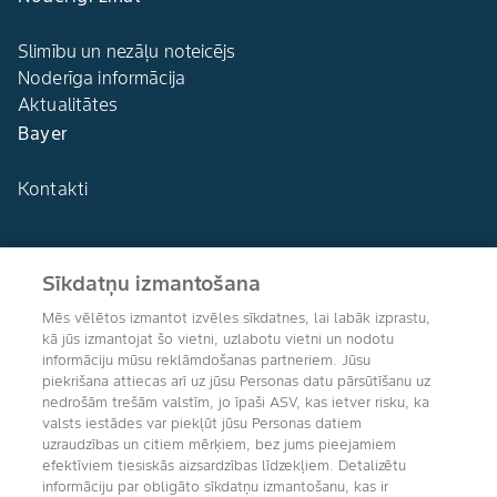
Slimību un nezāļu noteicējs
Noderīga informācija
Aktualitātes
Bayer
Kontakti
Sīkdatņu izmantošana
Agro Bayer
Mēs vēlētos izmantot izvēles sīkdatnes, lai labāk izprastu,
Latvija
kā jūs izmantojat šo vietni, uzlabotu vietni un nodotu
informāciju mūsu reklāmdošanas partneriem. Jūsu
piekrišana attiecas arī uz jūsu Personas datu pārsūtīšanu uz
nedrošām trešām valstīm, jo īpaši ASV, kas ietver risku, ka
valsts iestādes var piekļūt jūsu Personas datiem
Sekojiet mums
uzraudzības un citiem mērķiem, bez jums pieejamiem
efektīviem tiesiskās aizsardzības līdzekļiem. Detalizētu
informāciju par obligāto sīkdatņu izmantošanu, kas ir