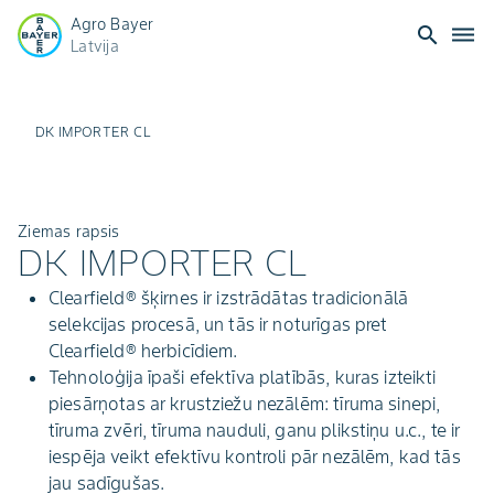
Agro Bayer
search
dehaze
Latvija
DK IMPORTER CL
Ziemas rapsis
DK IMPORTER CL
Clearfield® šķirnes ir izstrādātas tradicionālā
selekcijas procesā, un tās ir noturīgas pret
Clearfield® herbicīdiem.
Tehnoloģija īpaši efektīva platībās, kuras izteikti
piesārņotas ar krustziežu nezālēm: tīruma sinepi,
tīruma zvēri, tīruma nauduli, ganu plikstiņu u.c., te ir
iespēja veikt efektīvu kontroli pār nezālēm, kad tās
jau sadīgušas.