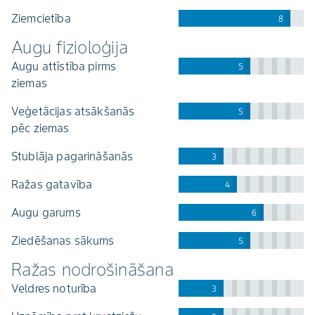
ziemcietība
8
Augu fizioloģija
augu attīstība pirms
5
ziemas
veģetācijas atsākšanās
5
pēc ziemas
stublāja pagarināšanās
3
ražas gatavība
4
augu garums
6
ziedēšanas sākums
5
Ražas nodrošināšana
veldres noturība
3