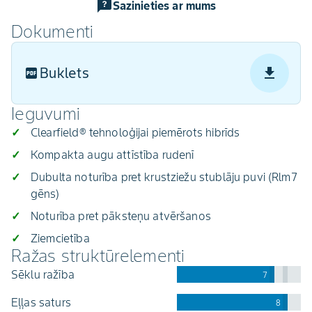
Sazinieties ar mums
Dokumenti
Buklets
Ieguvumi
Clearfield® tehnoloģijai piemērots hibrīds
Kompakta augu attīstība rudenī
Dubulta noturība pret krustziežu stublāju puvi (Rlm7
gēns)
Noturība pret pāksteņu atvēršanos
Ziemcietība
Ražas struktūrelementi
sēklu ražība
7
eļļas saturs
8