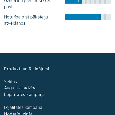
uzņēmība pret krustziežu
3
puvi
noturība pret pāksteņu
7
atvēršanos
Produkti un Risinājumi
Sēklas
Augu aizsardzība
Lojalitātes kampaņa
Lojalitātes kampaņa
Noderīgi zināt