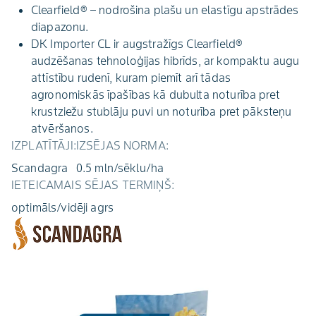
Clearfield® – nodrošina plašu un elastīgu apstrādes
diapazonu.
DK Importer CL ir augstražīgs Clearfield®
audzēšanas tehnoloģijas hibrīds, ar kompaktu augu
attīstību rudenī, kuram piemīt arī tādas
agronomiskās īpašības kā dubulta noturība pret
krustziežu stublāju puvi un noturība pret pāksteņu
atvēršanos.
IZPLATĪTĀJI:
IZSĒJAS NORMA:
Scandagra
0.5 mln/sēklu/ha
IETEICAMAIS SĒJAS TERMIŅŠ:
optimāls/vidēji agrs