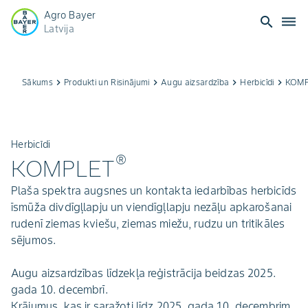
Agro Bayer
search
dehaze
Latvija
Sākums
keyboard_arrow_right
Produkti un Risinājumi
keyboard_arrow_right
Augu aizsardzība
keyboard_arrow_right
Herbicīdi
keyboard_arrow_right
KOMP
Herbicīdi
®
KOMPLET
Plaša spektra augsnes un kontakta iedarbības herbicīds
īsmūža divdīgļlapju un viendīgļlapju nezāļu apkarošanai
rudenī ziemas kviešu, ziemas miežu, rudzu un tritikāles
sējumos.
Augu aizsardzības līdzekļa reģistrācija beidzas 2025.
gada 10. decembrī.
Krājumus, kas ir saražoti līdz 2025. gada 10. decembrim