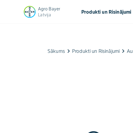
Agro Bayer
keyb
Produkti un Risinājumi
Latvija
keyboard_arrow_right
keyboard_arrow_right
Sākums
Produkti un Risinājumi
Au