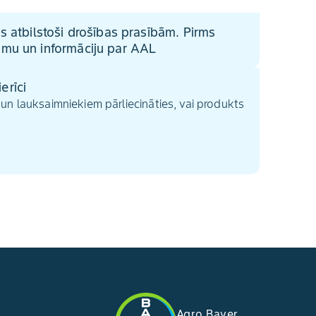
us atbilstoši drošības prasībām. Pirms
umu un informāciju par AAL
erīci
un lauksaimniekiem pārliecināties, vai produkts
Agro Bayer