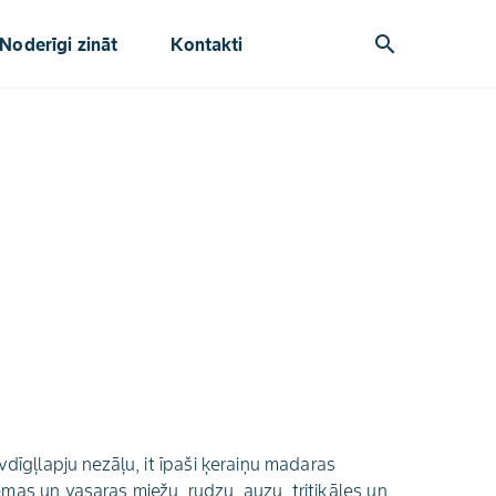
search
Noderīgi zināt
Kontakti
vdīgļlapju nezāļu, it īpaši ķeraiņu madaras
mas un vasaras miežu, rudzu, auzu, tritikāles un