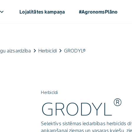
oard_arrow_down
Lojalitātes kampaņa
#AgronomsPlāno
keyboard_arrow_right
keyboard_arrow_right
gu aizsardzība
Herbicīdi
GRODYL®
Herbicīdi
®
GRODYL
Selektīvs sistēmas iedarbības herbicīds di
apkarošanai ziemas un vasaras kviešu, zie