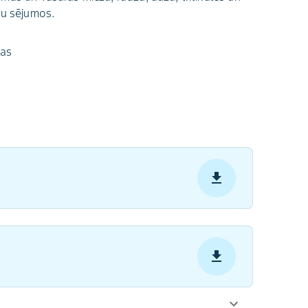
ļu sējumos.
las