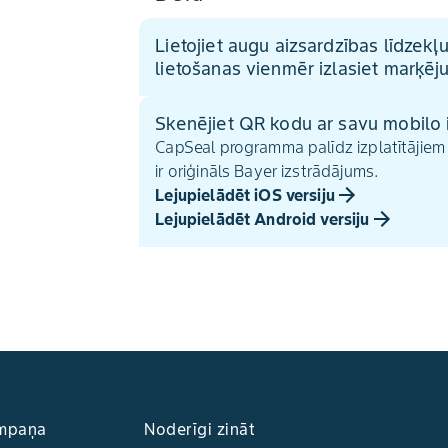
Lietojiet augu aizsardzības līdzekļ
lietošanas vienmēr izlasiet marķēj
Skenējiet QR kodu ar savu mobilo i
CapSeal programma palīdz izplatītājiem 
ir oriģināls Bayer izstrādājums.
Lejupielādēt iOS versiju
Lejupielādēt Android versiju
ampaņa
Noderīgi zināt