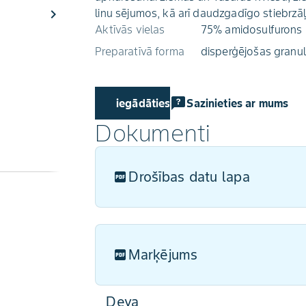
chevron_right
linu sējumos, kā arī daudzgadīgo stiebrzā
Aktīvās vielas
75% amidosulfurons
Preparatīvā forma
disperģējošas granu
Kur iegādāties
Sazinieties ar mums
Dokumenti
Drošības datu lapa
Marķējums
Deva