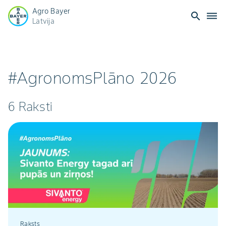
Agro Bayer
search
dehaze
Latvija
#AgronomsPlāno 2026
6 Raksti
Raksts