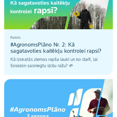
Raksts
#AgronomsPlāno Nr. 2: Kā
sagatavoties kaitēkļu kontrolei rapsī?
Kā izskatās ziemas rapša lauki un ko darīt, lai
šosezon sasniegtu izcilu ražu? 🌱