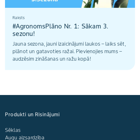
Raksts
#AgronomsPlāno Nr. 1: Sākam 3.
sezonu!
Jauna sezona, jauni izaicinājumi laukos – laiks sēt,
plānot un gatavoties ražai. Pievienojies mums –
audzēsim zināšanas un ražu kopā!
Produkti un Risinājumi
Sēklas
Augu aizsardzība