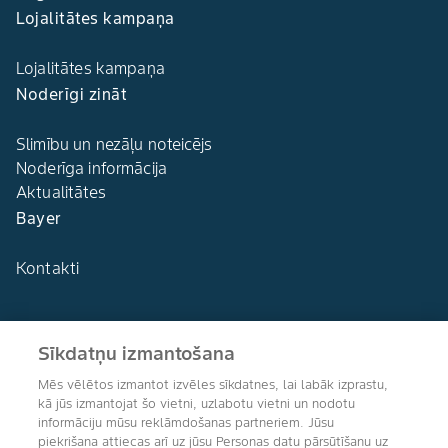
Lojalitātes kampaņa
Lojalitātes kampaņa
Noderīgi zināt
Slimību un nezāļu noteicējs
Noderīga informācija
Aktualitātes
Bayer
Kontakti
Sīkdatņu izmantošana
Agro Bayer
Mēs vēlētos izmantot izvēles sīkdatnes, lai labāk izprastu,
Latvija
kā jūs izmantojat šo vietni, uzlabotu vietni un nodotu
informāciju mūsu reklāmdošanas partneriem. Jūsu
piekrišana attiecas arī uz jūsu Personas datu pārsūtīšanu uz