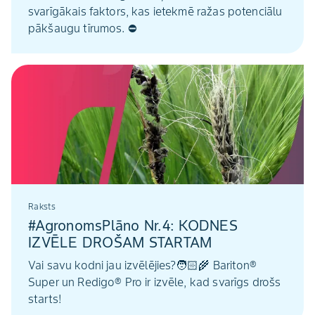
svarīgākais faktors, kas ietekmē ražas potenciālu
pākšaugu tīrumos. ⛔
Raksts
#AgronomsPlāno Nr.4: KODNES
IZVĒLE DROŠAM STARTAM
Vai savu kodni jau izvēlējies?🧑🏻‍🌾 Bariton®
Super un Redigo® Pro ir izvēle, kad svarīgs drošs
starts!