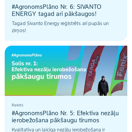
#AgronomsPlāno Nr. 6: SIVANTO
ENERGY tagad arī pākšaugos!
Tagad Sivanto Energy reģistrēts arī pupās un
zirņos!
Raksts
#AgronomsPlāno Nr. 5: Efektīva nezāļu
ierobežošana pākšaugu tīrumos
Kvalitatīva un laicīga nezāļu ierobežošana ir