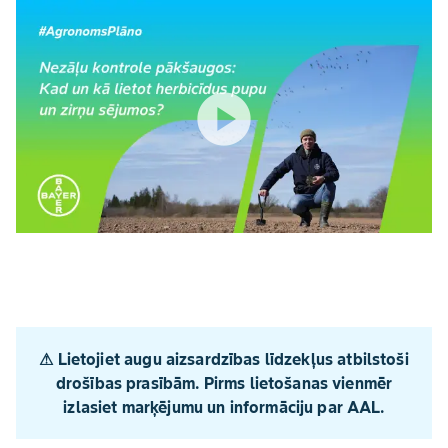
play_circle
⚠︎ Lietojiet augu aizsardzības līdzekļus atbilstoši
drošības prasībām. Pirms lietošanas vienmēr
izlasiet marķējumu un informāciju par AAL.