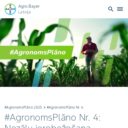
Agro Bayer
search
dehaze
Latvija
#AgronomsPlāno 2025
keyboard_arrow_right
#AgronomsPlāno Nr. 4
#AgronomsPlāno Nr. 4: