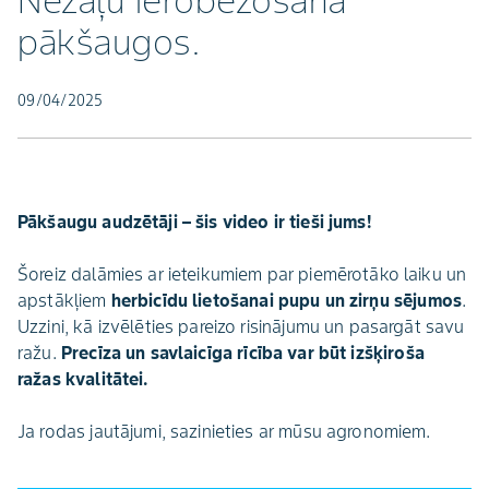
Nezāļu ierobežošana
pākšaugos.
09/04/2025
Pākšaugu audzētāji – šis video ir tieši jums!
Šoreiz dalāmies ar ieteikumiem par piemērotāko laiku un
apstākļiem
herbicīdu lietošanai pupu un zirņu sējumos
.
Uzzini, kā izvēlēties pareizo risinājumu un pasargāt savu
ražu.
Precīza un savlaicīga rīcība var būt izšķiroša
ražas kvalitātei.
Ja rodas jautājumi, sazinieties ar mūsu agronomiem.