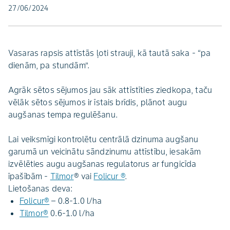
27/06/2024
Vasaras rapsis attīstās ļoti strauji, kā tautā saka - “pa
dienām, pa stundām”.
Agrāk sētos sējumos jau sāk attīstīties ziedkopa, taču
vēlāk sētos sējumos ir īstais brīdis, plānot augu
augšanas tempa regulēšanu.
Lai veiksmīgi kontrolētu centrālā dzinuma augšanu
garumā un veicinātu sāndzinumu attīstību, iesakām
izvēlēties augu augšanas regulatorus ar fungicīda
īpašībām -
Tilmor
® vai
Folicur ®
.
Lietošanas deva:
Folicur®
– 0.8-1.0 l/ha
Tilmor®
0.6-1.0 l/ha