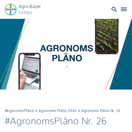
Agro Bayer
search
dehaze
Latvija
#AgronomsPlāno
keyboard_arrow_right
Agronoms Plāno 2024
keyboard_arrow_right
Agronoms Plāno Nr. 26
#AgronomsPlāno Nr. 26