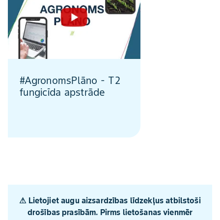
#AgronomsPlāno - T2
fungicīda apstrāde
⚠︎ Lietojiet augu aizsardzības līdzekļus atbilstoši
drošības prasībām. Pirms lietošanas vienmēr