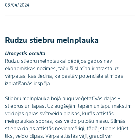
08/04/2024
Rudzu stiebru melnplauka
Urocystis occulta
Rudzu stiebru melnplaukai pēdējos gados nav
ekonomiskas nozīmes, taču šī slimība ir atrasta uz
vārpatas, kas liecina, ka pastāv potenciāla slimības
izplatīšanās iespēja.
Stiebru melnplauka bojā augu veģetatīvās daļas –
stiebrus un lapas. Uz augšējām lapām un lapu makstīm
veidojas garas svītrveida plaisas, kurās attīstās
melnplaukas sporas, kas veido putošu masu. Slimās
stiebra daļas attīstās nevienmērīgi, tādēļ stiebrs kļūst
līks, veido cilpas. Vārpa attīstās vāji, graudi var