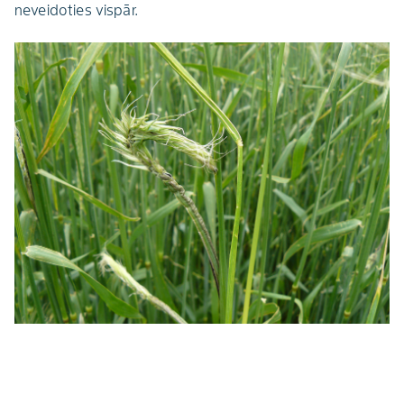
neveidoties vispār.