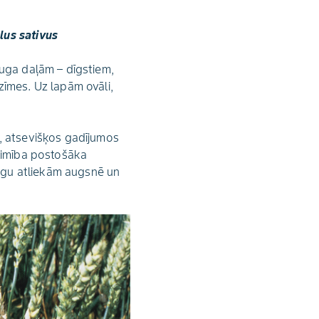
lus sativus
auga daļām – dīgstiem,
zīmes. Uz lapām ovāli,
%, atsevišķos gadījumos
Slimība postošāka
augu atliekām augsnē un