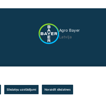
Agro Bayer
Latvija
Sīkdatņu uzstādījumi
Noraidīt sīkdatnes
Autortiesības © Bayer Crop Science 2024