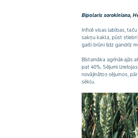
Bipolaris sorokiniana, 
Inficē visas labības, ta
sakņu kakla, pūst stiebr
gaiši brūni līdz gandrīz 
Bīstamāka agrīnākajās at
pat 40%. Sējumi izretoja
novājinātos sējumos, pār
sēklu.