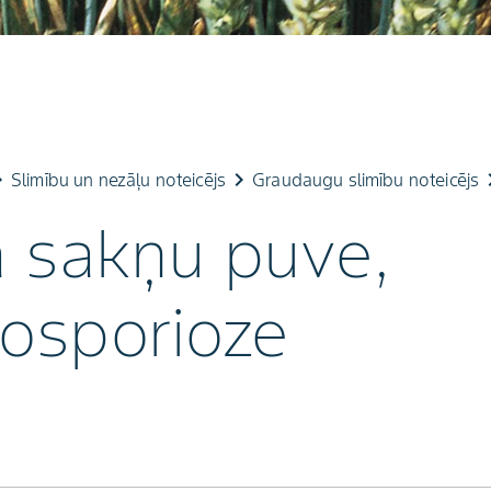
row_right
keyboard_arrow_right
keyboard_
Slimību un nezāļu noteicējs
Graudaugu slimību noteicējs
ā sakņu puve,
tosporioze