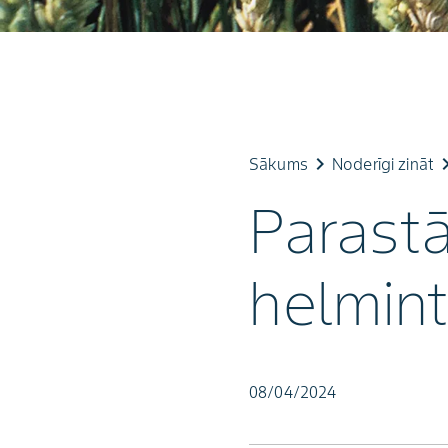
keyboard_arrow_right
keyboard_ar
Sākums
Noderīgi zināt
Parast
helmin
08/04/2024