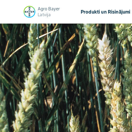
Agro Bayer
keyb
Produkti un Risinājumi
Latvija