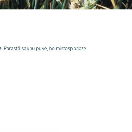
arrow_right
Parastā sakņu puve, helmintosporioze