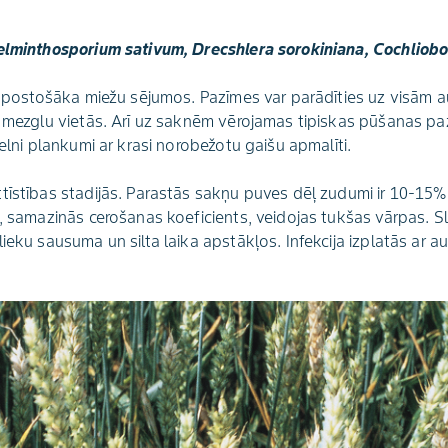
Helminthosporium sativum, Drecshlera sorokiniana, Cochliobo
ču postošāka miežu sējumos. Pazīmes var parādīties uz visām 
i mezglu vietās. Arī uz saknēm vērojamas tipiskas pūšanas pa
melni plankumi ar krasi norobežotu gaišu apmalīti.
tīstības stadijās. Parastās sakņu puves dēļ zudumi ir 10-15
s, samazinās cerošanas koeficients, veidojas tukšas vārpas. 
lieku sausuma un silta laika apstākļos. Infekcija izplatās ar 