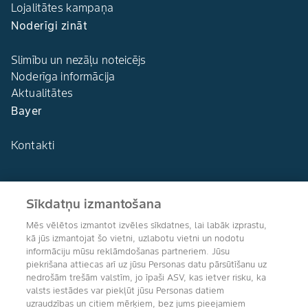
Lojalitātes kampaņa
Noderīgi zināt
Slimību un nezāļu noteicējs
Noderīga informācija
Aktualitātes
Bayer
Kontakti
Sīkdatņu izmantošana
Agro Bayer
Mēs vēlētos izmantot izvēles sīkdatnes, lai labāk izprastu,
Latvija
kā jūs izmantojat šo vietni, uzlabotu vietni un nodotu
informāciju mūsu reklāmdošanas partneriem. Jūsu
piekrišana attiecas arī uz jūsu Personas datu pārsūtīšanu uz
nedrošām trešām valstīm, jo īpaši ASV, kas ietver risku, ka
valsts iestādes var piekļūt jūsu Personas datiem
Sekojiet mums
uzraudzības un citiem mērķiem, bez jums pieejamiem