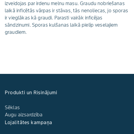
izveidojas par irdenu melnu masu. Graudu nobriešanas
laikā inficētās vārpas ir stāvas, tās nenoliecas, jo sporas
ir vieglākas kā graudi. Parasti vairāk inficējas
sāndzinumi. Sporas kulšanas laikā pielīp veselajiem
graudiem.
Produkti un Risinājumi
Sēklas
Augu aizsardzība
Lojalitātes kampaņa