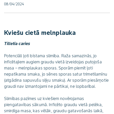
08/04/2024
Kviešu cietā melnplauka
Tilletia caries
Potenciāli ļoti bīstama slimība. Raža samazinās, jo
inficētajiem augiem graudu vietā izveidojas putojoša
masa – melnplaukas sporas. Sporām piemīt ļoti
nepatīkama smaka, jo sēnes sporas satur trimetilamīnu
(atgādina sapuvušu siļķu smaku). Ar sporām piesārņotie
graudi nav izmantojami ne pārtikai, ne lopbarībai.
Slimības pazīmes uz kviešiem novērojamas
piengatavības sākumā. Inficēto graudu vietā pelēka,
smirdīga masa, kas vēlāk, graudu gatavošanās laikā,