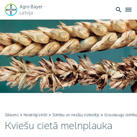
Agro Bayer
search
dehaze
Latvija
Sākums
keyboard_arrow_right
Noderīgi zināt
keyboard_arrow_right
Slimību un nezāļu noteicējs
keyboard_arrow_right
Graudaugu slimību
Kviešu cietā melnplauka